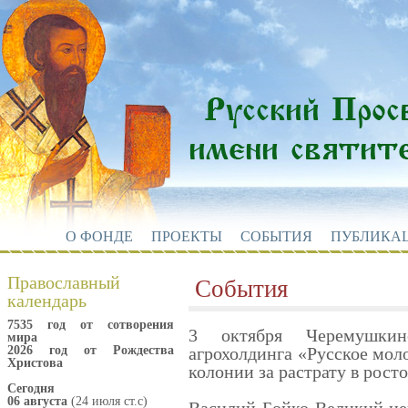
О ФОНДЕ
ПРОЕКТЫ
СОБЫТИЯ
ПУБЛИКА
Православный
События
календарь
7535 год от сотворения
3 октября Черемушкин
мира
2026 год от Рождества
агрохолдинга «Русское моло
Христова
колонии за растрату в рост
Сегодня
06 августа
(24 июля ст.с)