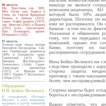
Василий Бойко-Великий нев
никогда не являлся сотру
06 августа
Мц. Христины (ок. 300).
компании-акционера, АО
Мчч. блгвв. кнн. Бориса и
которой было 10% акци
Глеба, во Святом Крещении
Романа и Давида (1015).
директоров. Поэтому он н
Сщмч. Алфея диакона (1937);
ими не распоряжался. Он 
свв. Николая (1942) и Иоанна
банком - в том числе, фикт
(1951) испп., пресвитеров.
Прп. Поликарпа, архим.
Указанная в обвинении р
Печерского (1182).
тому, что он передавал п
07 августа
компаний, однако эти со
Успение прав. Анны, матери
банке, поэтому их па
Пресвятой Богородицы. Свв.
жен Олимпиады диаконисы
распоряжении сотрудников 
(409) и Евпраксии девы,
Тавеннской (413). Прп.
Вина Бойко-Великого ни сле
Макария Желтоводского,
Унженского (1444). Сщмч.
следствие проходили с нар
Александра пресвитера
сторона защиты неодно
(1927); св. Ираиды исп.
(1967). Память V Вселенского
приговор с таким наказани
Собора (553).
более, чем несправедливый
Обращение
В.В. Бойко-Великого
Сторона защиты будет оспа
бороться с несправедливым
К сотрудникам «Русского
Молока» и всех компаний,
входящих в группу компаний
Важно отметить, что ар