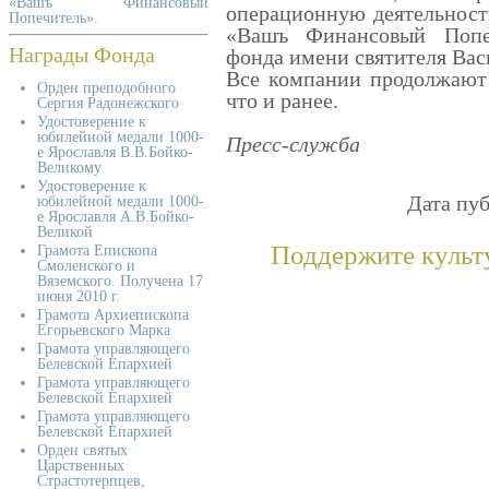
«Вашъ Финансовый
операционную деятельност
Попечитель».
«Вашъ Финансовый Попеч
Награды Фонда
фонда имени святителя Вас
Все компании продолжают 
Орден преподобного
что и ранее.
Сергия Радонежского
Удостоверение к
юбилейной медали 1000-
Пресс-служба
е Ярославля В.В.Бойко-
Великому
Удостоверение к
Дата пуб
юбилейной медали 1000-
е Ярославля А.В.Бойко-
Великой
Поддержите культ
Грамота Епископа
Смоленского и
Вяземского. Получена 17
июня 2010 г.
Грамота Архиепископа
Егорьевского Марка
Грамота управляющего
Белевской Епархией
Грамота управляющего
Белевской Епархией
Грамота управляющего
Белевской Епархией
Орден святых
Царственных
Страстотерпцев,