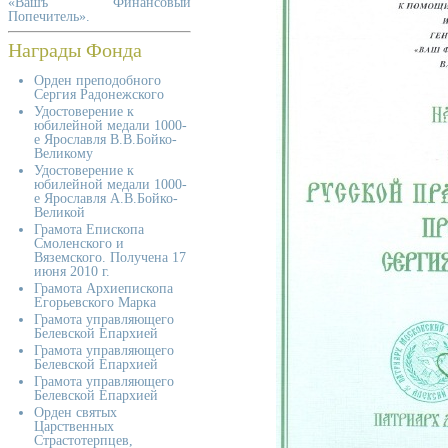
«Вашъ Финансовый
Попечитель».
Награды Фонда
Орден преподобного
Сергия Радонежского
Удостоверение к
юбилейной медали 1000-
е Ярославля В.В.Бойко-
Великому
Удостоверение к
юбилейной медали 1000-
е Ярославля А.В.Бойко-
Великой
Грамота Епископа
Смоленского и
Вяземского. Получена 17
июня 2010 г.
Грамота Архиепископа
Егорьевского Марка
Грамота управляющего
Белевской Епархией
Грамота управляющего
Белевской Епархией
Грамота управляющего
Белевской Епархией
Орден святых
Царственных
Страстотерпцев,