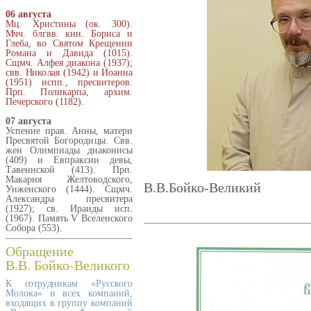
06 августа
Мц. Христины (ок. 300).
Мчч. блгвв. кнн. Бориса и
Глеба, во Святом Крещении
Романа и Давида (1015).
Сщмч. Алфея диакона (1937);
свв. Николая (1942) и Иоанна
(1951) испп., пресвитеров.
Прп. Поликарпа, архим.
Печерского (1182).
07 августа
Успение прав. Анны, матери
Пресвятой Богородицы. Свв.
жен Олимпиады диаконисы
(409) и Евпраксии девы,
Тавеннской (413). Прп.
Макария Желтоводского,
В.В.Бойко-Великий
Унженского (1444). Сщмч.
Александра пресвитера
(1927); св. Ираиды исп.
(1967). Память V Вселенского
Собора (553).
Обращение
В.В. Бойко-Великого
К сотрудникам «Русского
Молока» и всех компаний,
входящих в группу компаний