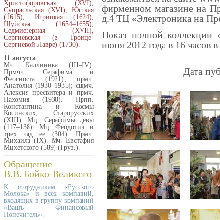
Христофоровская (XVI),
фирменном магазине на Пр
Супрасльская (XVI), Югская
д.4 ТЦ «Электроника на Пре
(1615), Игрицкая (1624),
Шуйская (1654–1655),
Седмиезерная (XVII),
Показ полной коллекции 
Сергиевская (в Троице-
июня 2012 года в 16 часов в
Сергиевой Лавре) (1730).
11 августа
Мч. Каллиника (III–IV).
Дата пуб
Прмчч. Серафима и
Феогноста (1921); прмч.
Анатолия (1930–1935); сщмч.
Алексия пресвитера и прмч.
Пахомия (1938). Прпп.
Константина и Космы
Косинских, Старорусских
(XIII). Мц. Серафимы девы
(117–138). Мц. Феодотии и
трех чад ее (304). Прмч.
Михаила (IX). Мч. Евстафия
Мцхетского (589) (Груз.).
Обращение
В.В. Бойко-Великого
К сотрудникам «Русского
Молока» и всех компаний,
входящих в группу компаний
«Вашъ Финансовый
Попечитель».