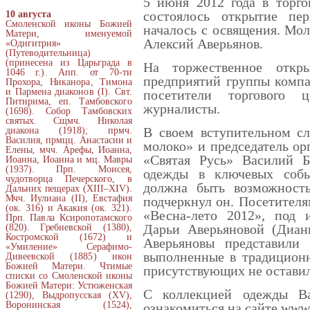
5 июня 2012 года в торго
состоялось открытие пер
10 августа
Смоленской иконы Божией
началось с освящения. Мо
Матери, именуемой
Алексий Аверьянов.
«Одигитрия»
(Путеводительница)
(принесена из Царьграда в
На торжественное откр
1046 г.). Апп. от 70-ти
предприятий группы комп
Прохора, Никанора, Тимона
и Пармена диаконов (I). Свт.
посетители торгового 
Питирима, еп. Тамбовского
журналисты.
(1698). Собор Тамбовских
святых. Сщмч. Николая
В своем вступительном сл
диакона (1918); прмч.
Василия, прмцц. Анастасии и
молоко» и председатель о
Елены, мчч. Арефы, Иоанна,
«Святая Русь» Василий Б
Иоанна, Иоанна и мц. Мавры
(1937). Прп. Моисея,
одежды в ключевых собы
чудотворца Печерского, в
должна быть возможност
Дальних пещерах (XIII–XIV).
Мчч. Иулиана (II), Евстафия
подчеркнул он. Посетител
(ок. 316) и Акакия (ок. 321).
«Весна-лето 2012», под 
Прп. Павла Ксиропотамского
Дарьи Аверьяновой (Диан
(820). Гребневской (1380),
Костромской (1672) и
Аверьяновы представили
«Умиление» Серафимо-
выполненные в традиционн
Дивеевской (1885) икон
Божией Матери. Чтимые
присутствующих не остави
списки со Смоленской иконы
Божией Матери: Устюженская
С коллекцией одежды В
(1290), Выдропусская (XV),
Воронинская (1524),
ознакомиться на сайте www.