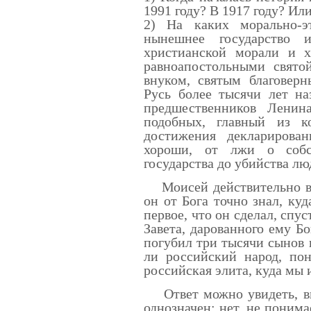
1991 году? В 1917 году? Ил
2) На каких морально-э
нынешнее государство 
христианской морали и х
равноапостольными свято
внуком, святым благовер
Русь более тысячи лет н
предшественников Ленин
подобных, главный из к
достижения декларирова
хороши, от лжи о собс
государства до убийства л
Моисей действительно вод
он от Бога точно знал, ку
первое, что он сделал, спу
Завета, дарованного ему Бо
погубил три тысячи сынов
ли российский народ, пон
российская элита, куда мы 
Ответ можно увидеть, вы
однозначен: нет, не поним