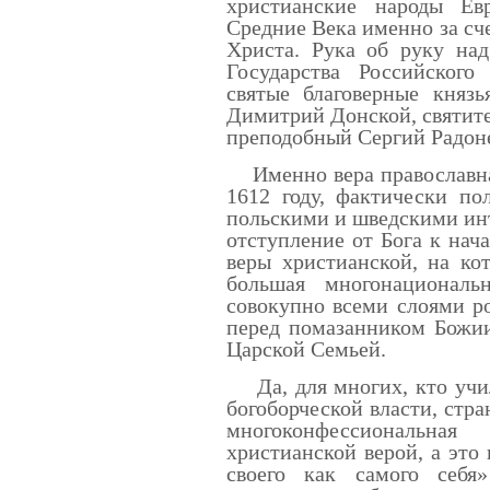
христианские народы Ев
Средние Века именно за сче
Христа. Рука об руку над
Государства Российского
святые благоверные княз
Димитрий Донской, святите
преподобный Сергий Радон
Именно вера православная
1612 году, фактически по
польскими и шведскими ин
отступление от Бога к нач
веры христианской, на ко
большая многонациональ
совокупно всеми слоями р
перед помазанником Божии
Царской Семьей.
Да, для многих, кто учил
богоборческой власти, стр
многоконфессиональная
христианской верой, а это
своего как самого себя