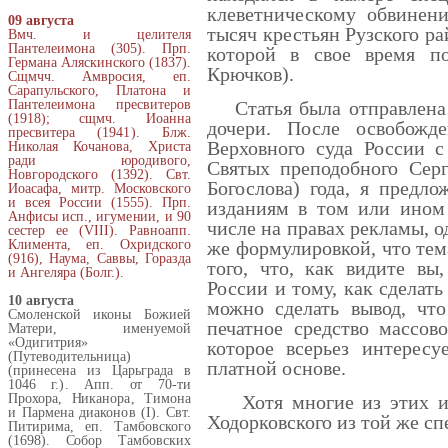
клеветническому обвинен
09 августа
тысяч крестьян Рузского ра
Вмч. и целителя
Пантелеимона (305). Прп.
которой в свое время по
Германа Аляскинского (1837).
Крючков).
Сщмчч. Амвросия, еп.
Сарапульского, Платона и
Пантелеимона пресвитеров
Статья была отправлена 
(1918); сщмч. Иоанна
дочери. После освобож
пресвитера (1941). Блж.
Верховного суда России с
Николая Кочанова, Христа
ради юродивого,
Святых преподобного Сер
Новгородского (1392). Свт.
Богослова) года, я предл
Иоасафа, митр. Московского
и всея России (1555). Прп.
изданиям в том или ином 
Анфисы исп., игумении, и 90
числе на правах рекламы, о
сестер ее (VIII). Равноапп.
Климента, еп. Охридского
же формулировкой, что тема
(916), Наума, Саввы, Горазда
того, что, как видите вы
и Ангеляра (Болг.).
России и тому, как сделать
10 августа
можно сделать вывод, что
Смоленской иконы Божией
печатное средство массо
Матери, именуемой
«Одигитрия»
которое всерьез интерес
(Путеводительница)
платной основе.
(принесена из Царьграда в
1046 г.). Апп. от 70-ти
Прохора, Никанора, Тимона
Хотя многие из этих изд
и Пармена диаконов (I). Свт.
Ходорковского из той же с
Питирима, еп. Тамбовского
(1698). Собор Тамбовских