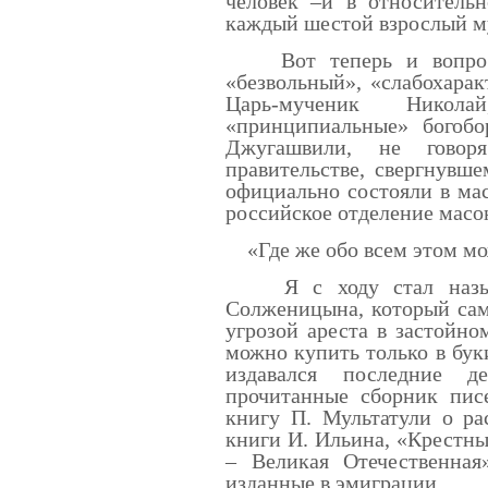
человек –и в относитель
каждый шестой взрослый м
Вот теперь и вопрос. 
«безвольный», «слабохара
Царь-мученик Никол
«принципиальные» богобо
Джугашвили, не гово
правительстве, свергнувше
официально состояли в мас
российское отделение мас
«Где же обо всем этом мож
Я с ходу стал называ
Солженицына, который сам
угрозой ареста в застойном
можно купить только в бук
издавался последние д
прочитанные сборник пис
книгу П. Мультатули о ра
книги И. Ильина, «Крестны
– Великая Отечественная
изданные в эмиграции...