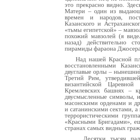
это прекрасно видно. Зде
Матери – один из выдающ
времен и народов, пос
Казанского и Астраханско
«тьмы египетской» – мавзо
похожий мавзолей (я виде
назад) действительно ст
пирамиды фараона Джосера
Над нашей Красной пло
восстановленными Казан
двуглавые орлы – нынешни
Третий Рим, утвердивше
византийской Царевно
Кремлевских башнях – кр
двусмысленные символы, и
масонскими орденами и др
и сатанинскими сектами, а
террористическими групп
«Красными Бригадами», ещ
странах самых видных граж
Десятки тысяч паломн