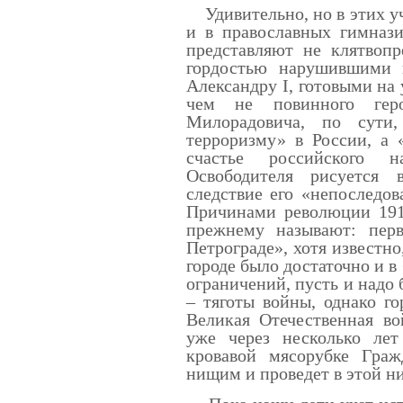
Удивительно, но в этих у
и в православных гимнази
представляют не клятвоп
гордостью нарушившими 
Александру I, готовыми на
чем не повинного геро
Милорадовича, по сути
терроризму» в России, а 
счастье российского н
Освободителя рисуется
следствие его «непоследов
Причинами революции 1917
прежнему называют: пер
Петрограде», хотя известно
городе было достаточно и в
ограничений, пусть и надо 
– тяготы войны, однако г
Великая Отечественная во
уже через несколько лет
кровавой мясорубке Граж
нищим и проведет в этой ни