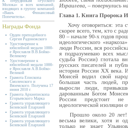
К сотрудникам «Русского
Израилева, – повернулись на
Молока» и всех компаний,
входящих в группу компаний
«Вашъ Финансовый
Глава 1. Книга Пророка И
Попечитель».
Хочу оговориться: эта ст
Награды Фонда
скорее всего, тем, кто с р
Орден преподобного
80 – начале 90-х годов про
Сергия Радонежского
идеологического «наркоза
Удостоверение к
люди России, вся российск
юбилейной медали 1000-
е Ярославля В.В.Бойко-
я подразумеваю всех мыс
Великому
судьба России) глотала в
Удостоверение к
русских писателей и публ
юбилейной медали 1000-
е Ярославля А.В.Бойко-
истории России XX века. И
Великой
Моисей водил свой наро
Грамота Епископа
большая часть людей, п
Смоленского и
Вяземского. Получена 17
выросли люди, привыкш
июня 2010 г.
дарованным Богом Моисею
Грамота Архиепископа
России предстоит не
Егорьевского Марка
Грамота управляющего
идеологической изоляции о
Белевской Епархией
Грамота управляющего
Прошло около 20 лет! И 
Белевской Епархией
весьма велики, хотя и о
Грамота управляющего
Белевской Епархией
только не знает Ульянов