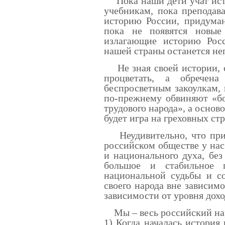
Пока наши дети учат ист
учебникам, пока преподав
историю России, придуман
пока не появятся новые
излагающие историю Рос
нашей страны останется не
Не зная своей истории, с
процветать, а обречен
беспросветным закоулкам, г
по-прежнему обвиняют «бо
трудового народа», а основ
будет игра на греховных стр
Неудивительно, что при 
российском обществе у нас
и национального духа, бе
большое и стабильное г
национальной судьбы и со
своего народа вне зависим
зависимости от уровня дохо
Мы – весь российский нар
1) Когда началась история