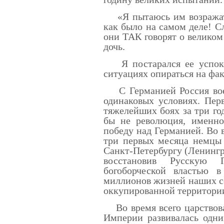
«Я пытаюсь им возражать,
как было на самом деле! Сл
они ТАК говорят о великом
дочь.
Я постарался ее успокои
ситуациях опираться на фак
С Германией Россия воев
одинаковых условиях. Пер
тяжелейших боях за три год
бы не революция, именно
победу над Германией. Во в
три первых месяца немцы 
Санкт-Петербургу (Ленингра
восстановив Русскую П
богоборческой властью 
миллионов жизней наших с
оккупированной территори
Во время всего царствова
Империи развивалась одни