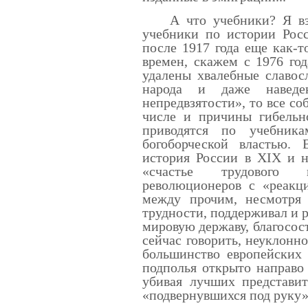
А что учебники? Я взя
учебники по истории Рос
после 1917 года еще как-т
времен, скажем с 1976 год
удалены хвалебные славос
народа и даже наведе
непредвзятости», то все со
числе и причины гибельн
приводятся по учебника
богоборческой властью.
история России в XIX и н
«счастье трудового 
революционеров с «реакц
между прочим, несмотря 
трудности, поддерживал и 
мировую державу, благосост
сейчас говорить, неуклонн
большинство европейских 
подполья открыто направо
убивая лучших представит
«подвернувшихся под руку»