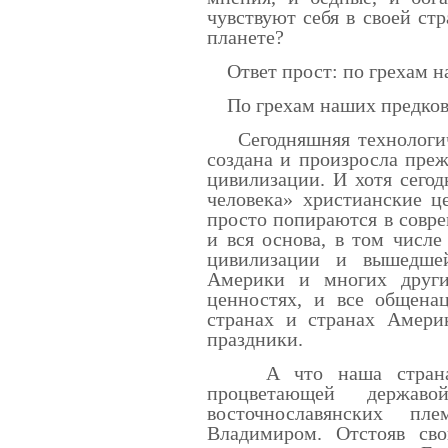
чувствуют себя в своей ст
планете?
Ответ прост: по грехам 
По грехам наших предков. 
Сегодняшняя технологиче
создана и произросла преж
цивилизации. И хотя сего
человека» христианские ц
просто попираются в совр
и вся основа, в том числе
цивилизации и вышедше
Америки и многих други
ценностях, и все общена
странах и странах Амери
праздники.
А что наша страна? Р
процветающей держав
восточнославянских пл
Владимиром. Отстояв сво