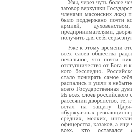
Увы, через чуть более чем
заговор верхушки Государ
членами масонских лож) п
было поддержано почти вс
армией, духовенством
предпринимателями, дворя
получить для себя серьезну
Уже к этому времени отош
всех слоев общества радо
печальное, что почти ник
отступничество от Бога и 
кого бесследно. Российск
стало пожирать самое себ
распались и ушли в небыти
всего Государственная дум
Из всех слоев российского 
рассеянии дворянство, те, 
встал на защиту Царя-
«буржуазных революционер
средних, мелких, интелли
офицерства, казаков, а еще
всех, кто оставался с