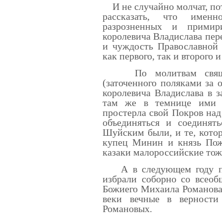
И не случайно молчат, пот
рассказать, что именн
разрозненных и прими
королевича Владислава пер
и чуждость Православной 
как первого, так и второго и
По молитвам священн
(заточенного поляками за 
королевича Владислава в 
там же в темнице ими 
простерла свой Покров над
объединяться и соединять
Шуйским были, и те, котор
купец Минин и князь Пожа
казаки малороссийские тож
А в следующем году по 
избрали соборно со всеоб
Божиего Михаила Романова;
веки вечные в верност
Романовых.