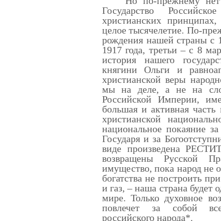
Но по-прежнему нет на
Государство Российск
христианских принципах,
целое тысячелетие. По-пре
рождения нашей страны с 1
1917 года, третьи – с 8 ма
история нашего государс
княгини Ольги и равноа
христианской веры народн
мы на деле, а не на сл
Российской Империи, им
большая и активная часть
христианской национальн
национальное покаяние за
Государя и за Богоотступн
виде произведена РЕСТИТ
возвращены Русской П
имущество, пока народ не о
богатства не построить пр
и газ, – наша страна будет
мире. Только духовное во
повлечет за собой все
российского народа*.