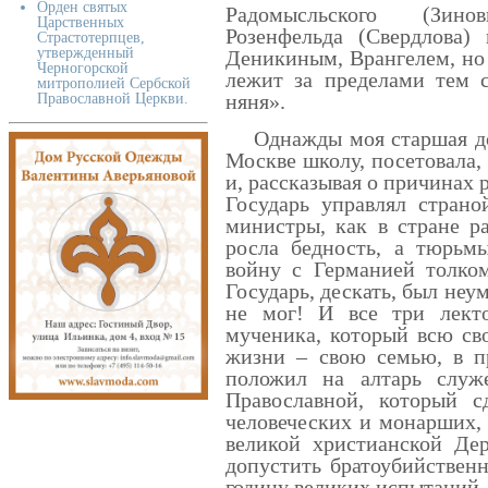
Орден святых
Радомысльского (Зинов
Царственных
Розенфельда (Свердлова)
Страстотерпцев,
утвержденный
Деникиным, Врангелем, но 
Черногорской
лежит за пределами тем 
митрополией Сербской
няня».
Православной Церкви.
Однажды моя старшая доч
Москве школу, посетовала,
и, рассказывая о причинах 
Государь управлял страно
министры, как в стране р
росла бедность, а тюрьм
войну с Германией толком
Государь, дескать, был неу
не мог! И все три лекто
мученика, который всю св
жизни – свою семью, в п
положил на алтарь служ
Православной, который с
человеческих и монарших,
великой христианской Дер
допустить братоубийствен
годину великих испытаний.