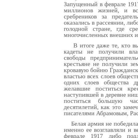
Запущенный в феврале 191
миллионов жизней, и вс
сребреников за предател
оказались в рассеянии, либ
голодной стране, где ср
многочисленных внешних и 
В итоге даже те, кто выж
кадеты не получили вла
свободы предприниматель
крестьяне не получили зе
кровавую бойню Гражданск
властью всех слоев общест
одних слоев общества 
желавшие поститься кре
наступившей в деревне ни
поститься большую ча
десятилетий, как это зам
писателями Абрамовым, Р
Белая армия не победила 
именно ее возглавляли и в
феврале 1917 либо под