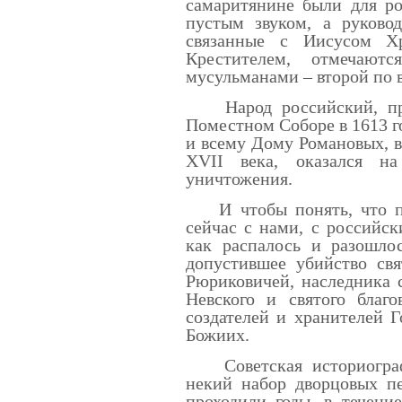
самаритянине были для ро
пустым звуком, а руково
связанные с Иисусом Х
Крестителем, отмечают
мусульманами – второй по 
Народ российский, пре
Поместном Соборе в 1613 г
и всему Дому Романовых, в
XVII века, оказался н
уничтожения.
И чтобы понять, что пр
сейчас с нами, с российск
как распалось и разошлос
допустившее убийство свя
Рюриковичей, наследника с
Невского и святого благ
создателей и хранителей Г
Божиих.
Советская историографи
некий набор дворцовых пе
проходили годы, в течени