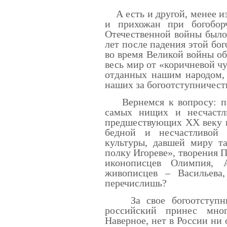
А есть и другой, менее и
и прихожан при богобор
Отечественной войны было 
лет после падения этой бог
во время Великой войны об
весь мир от «коричневой ч
отданных нашим народом, 
наших за богоотступничест
Вернемся к вопросу: поч
самых нищих и несчастл
предшествующих XX веку в
бедной и несчастливой 
культуры, давшей миру та
полку Игореве», творения П
иконописцев Олимпия, 
живописцев – Васильева,
перечислишь?
За свое богоотступнич
российский принес мно
Наверное, нет в России ни