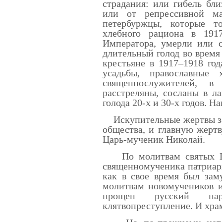
страдания: или гибель бл
или от репрессивной м
петербуржцы, которые т
хлебного рациона в 1917
Императора, умерли или 
длительный голод во время
крестьяне в 1917–1918 го
усадьбы, православные
священнослужителей, в
расстреляны, сосланы в л
голода 20-х и 30-х годов. Н
Искупительные жертвы за 
общества, и главную жертв
Царь-мученик Николай.
По молитвам святых Ца
священномученика патриар
как в свое время был зам
молитвам новомучеников и
прощен русский нар
клятвопреступление. И хра