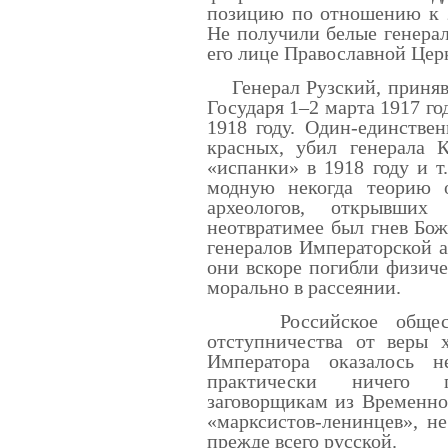
позицию по отношению к з
Не получили белые генерал
его лице Православной Цер
Генерал Рузский, принявш
Государя 1–2 марта 1917 го
1918 году. Один-единстве
красных, убил генерала К
«испанки» в 1918 году и 
модную некогда теорию 
археологов, открывших
неотвратимее был гнев Бо
генералов Императорской а
они вскоре погибли физич
морально в рассеянии.
Российское общество,
отступничества от веры х
Императора оказалось 
практически ничего 
заговорщикам из Временно
«марксистов-ленинцев», н
прежде всего русской.