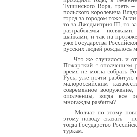
Тушинского Вора, треть – 
польского королевича Влад
город за городом тоже были
то за Лжедмитрия III, то з
разграбляемы поляками
шайками, и так на протяжен
уже Государства Российског
русских людей рождалось м
Что же случилось и отк
Пожарский с ополчением р
время не могла собрать Ро
Русь, уже почти разбитую
малороссийским казаче
современное вооружение, 
ополченцы, когда все р
многажды разбиты?
Молчат по этому поводу
этому поводу сказать – п
тогда Государство Российск
туркам.