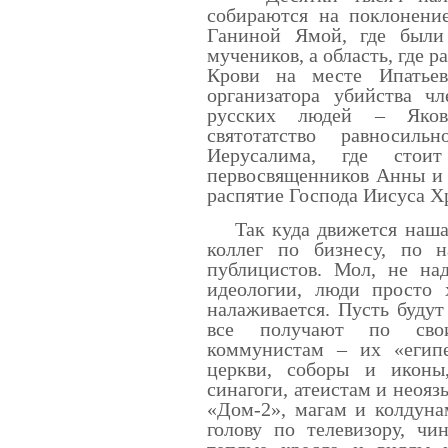
собираются на поклонени
Ганиной Ямой, где были
мучеников, а область, где 
Крови на месте Ипатьев
организатора убийства ч
русских людей – Якова
святотатство равносил
Иерусалима, где стои
первосвященников Анны и 
распятие Господа Иисуса Х
Так куда движется наша 
коллег по бизнесу, по 
публицистов. Мол, не над
идеологии, люди просто 
налаживается. Пусть будут
все получают по свои
коммунистам – их «егип
церкви, соборы и иконы
синагоги, атеистам и неоя
«Дом-2», магам и колдуна
голову по телевизору, ч