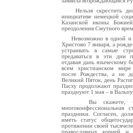
заявила возрождающаяся Ру
Нельзя скрестить день
инициативе немецкой соци
Казанской иконы Божие
преодоления Смутного врем
Невозможно в одной и то
Христово 7 января, а рожд
устраивать в самые стр
предаваться в эти дни 
отдавая дань языческому бо
всем христианском мире 
после Рождества, а не д
Великий Пяток, день Распят
Пасху продолжают праздно
празднуют 1 мая – в Вальпу
Вы скажете, что у
многоконфессиональная 
праздники. Согласен, до
иметь статус общегосуда
протяжении своей тысячеле
православных корней и 