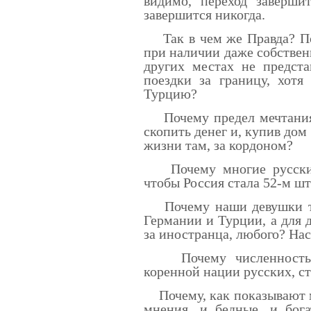
видимо, переход заверши
завершится никогда.
Так в чем же Правда? По
при наличии даже собствен
других местах не предста
поездки за границу, хот
Турцию?
Почему предел мечтания б
скопить денег и, купив дом
жизни там, за кордоном?
Почему многие русские 
чтобы Россия стала 52-м 
Почему наши девушки то
Германии и Турции, а для 
за иностранца, любого? На
Почему численность на
коренной нации русских, с
Почему, как показывают 
мнения, и бедные, и бога