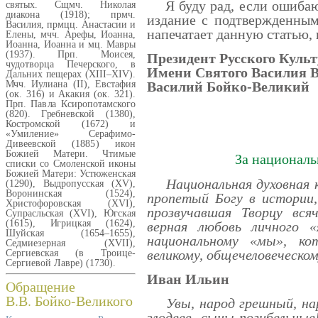
Я буду рад, если ошибаюс
святых. Сщмч. Николая
диакона (1918); прмч.
издание с подтвержденным
Василия, прмцц. Анастасии и
напечатает данную статью, 
Елены, мчч. Арефы, Иоанна,
Иоанна, Иоанна и мц. Мавры
(1937). Прп. Моисея,
Президент Русского Куль
чудотворца Печерского, в
Имени Святого Василия 
Дальних пещерах (XIII–XIV).
Мчч. Иулиана (II), Евстафия
Василий Бойко-Великий
(ок. 316) и Акакия (ок. 321).
Прп. Павла Ксиропотамского
(820). Гребневской (1380),
Костромской (1672) и
«Умиление» Серафимо-
Дивеевской (1885) икон
Божией Матери. Чтимые
За националь
списки со Смоленской иконы
Божией Матери: Устюженская
Национальная духовная 
(1290), Выдропусская (XV),
Воронинская (1524),
пропетый Богу в истории,
Христофоровская (XVI),
прозвучавшая Творцу всяч
Супрасльская (XVI), Югская
(1615), Игрицкая (1624),
верная любовь личного 
Шуйская (1654–1655),
национальному «мы», к
Седмиезерная (XVII),
великому, общечеловеческо
Сергиевская (в Троице-
Сергиевой Лавре) (1730).
Иван Ильин
Обращение
В.В. Бойко-Великого
Увы, народ грешный, на
злодеев, сыны погибельные