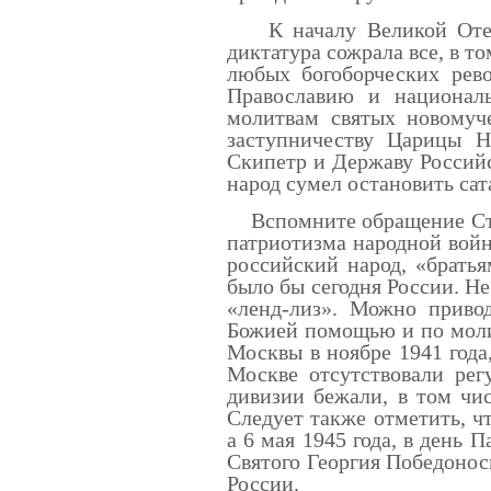
К началу Великой Отече
диктатура сожрала все, в то
любых богоборческих рев
Православию и национал
молитвам святых новомуч
заступничеству Царицы Н
Скипетр и Державу Российс
народ сумел остановить са
Вспомните обращение Стал
патриотизма народной войн
российский народ, «братья
было бы сегодня России. Не
«ленд-лиз». Можно приво
Божией помощью и по моли
Москвы в ноябре 1941 года
Москве отсутствовали рег
дивизии бежали, в том чи
Следует также отметить, чт
а 6 мая 1945 года, в день 
Святого Георгия Победонос
России.