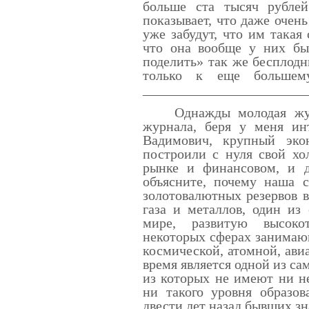
больше ста тысяч рубле
показывает, что даже очен
уже забудут, что им такая
что она вообще у них был
поделить» так же бесплодны
только к еще большему
________________________
Однажды молодая журна
журнала, беря у меня ин
Вадимович, крупный экон
построили с нуля свой хо
рынке и финансовом, и д
объясните, почему наша 
золотовалютных резервов в
газа и металлов, один из
мире, развитую высоко
некоторых сферах занимаю
космической, атомной, ави
время является одной из с
из которых не имеют ни не
ни такого уровня образов
двести лет назад бывших з