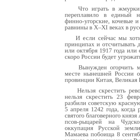
Что играть в жмурки? 
переплавило в единый на
финно-угорские, кочевые и
равнины в X–XI веках в рус
И если сейчас мы хотим
принципах и отсчитывать 
или октября 1917 года или 
скоро России будет угрожат
Вынужден огорчить мно
месте нынешней России о
провинции Китая, Великая 
Нельзя скрестить револ
нельзя скрестить 23 февр
разбили советскую красну
5 апреля 1242 года, когда
святого благоверного князя
псов-рыцарей на Чудск
оккупация Русской земл
Мамаева побоища 8 сентябр