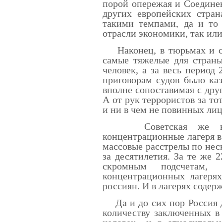
порой опережая и Соедине
других европейских стран
такими темпами, да и то 
отрасли экономики, так или
Наконец, в тюрьмах и сс
самые тяжелые для страны
человек, а за весь период 
приговорам судов было ка
вполне сопоставимая с дру
А от рук террористов за то
и ни в чем не повинных лиц
Советская же влас
концентрационные лагеря 
массовые расстрелы по неск
за десятилетия. За те же 
скромным подсчетам,
концентрационных лагерях
россиян. И в лагерях содер
Да и до сих пор Россия д
количеству заключенных в