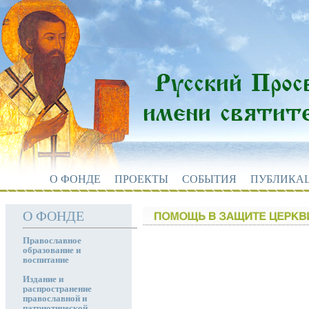
О ФОНДЕ
ПРОЕКТЫ
СОБЫТИЯ
ПУБЛИКА
О ФОНДЕ
Православное
образование и
воспитание
Издание и
распространение
православной и
патриотической