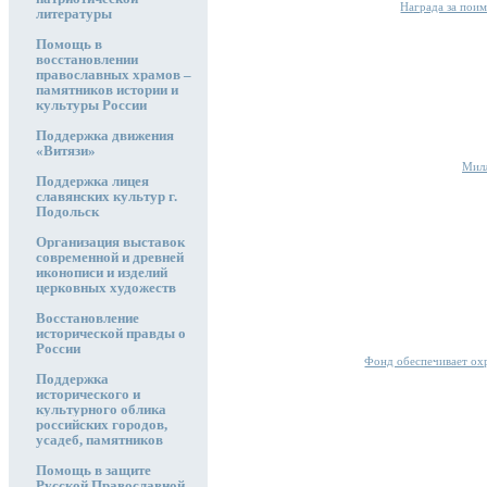
Награда за пои
литературы
Помощь в
восстановлении
православных храмов –
памятников истории и
культуры России
Поддержка движения
«Витязи»
Милл
Поддержка лицея
славянских культур г.
Подольск
Организация выставок
современной и древней
иконописи и изделий
церковных художеств
Восстановление
исторической правды о
России
Фонд обеспечивает ох
Поддержка
исторического и
культурного облика
российских городов,
усадеб, памятников
Помощь в защите
Русской Православной