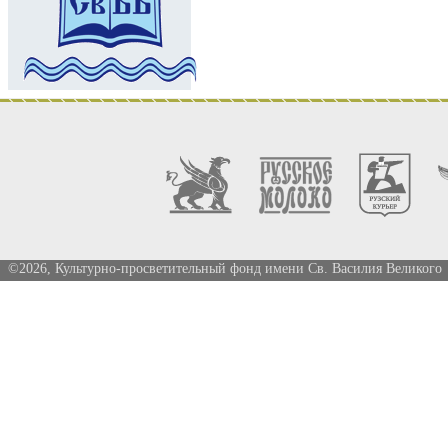
©2026, Культурно-просветительный фонд имени Св. Василия Великого