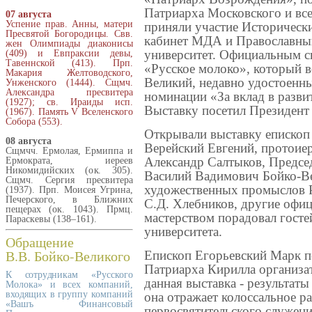
Патриарха Московского и все
07 августа
Успение прав. Анны, матери
приняли участие Историческ
Пресвятой Богородицы. Свв.
кабинет МДА и Православны
жен Олимпиады диаконисы
университет. Официальным с
(409) и Евпраксии девы,
Тавеннской (413). Прп.
«Русское молоко», который 
Макария Желтоводского,
Великий, недавно удостоенны
Унженского (1444). Сщмч.
Александра пресвитера
номинации «За вклад в разви
(1927); св. Ираиды исп.
Выставку посетил Президент
(1967). Память V Вселенского
Собора (553).
Открывали выставку епископ
08 августа
Верейский Евгений, протоие
Сщмчч. Ермолая, Ермиппа и
Александр Салтыков, Предсе
Ермократа, иереев
Никомидийских (ок. 305).
Василий Вадимович Бойко-В
Сщмч. Сергия пресвитера
художественных промыслов Р
(1937). Прп. Моисея Угрина,
Печерского, в Ближних
С.Д. Хлебников, другие офи
пещерах (ок. 1043). Прмц.
мастерством порадовал госте
Параскевы (138–161).
университета.
Обращение
В.В. Бойко-Великого
Епископ Егорьевский Марк п
Патриарха Кирилла организа
К сотрудникам «Русского
данная выставка - результат
Молока» и всех компаний,
входящих в группу компаний
она отражает колоссальное ра
«Вашъ Финансовый
первосвятительского служени