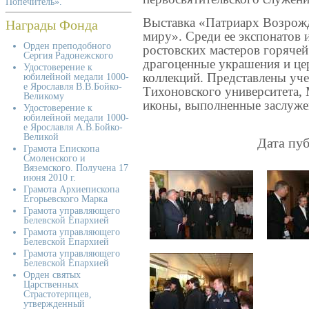
Попечитель».
Награды Фонда
Выставка «Патриарх Возрожд
миру». Среди ее экспонатов
Орден преподобного
ростовских мастеров горячей
Сергия Радонежского
драгоценные украшения и цер
Удостоверение к
коллекций. Представлены уче
юбилейной медали 1000-
е Ярославля В.В.Бойко-
Тихоновского университета,
Великому
иконы, выполненные заслуж
Удостоверение к
юбилейной медали 1000-
е Ярославля А.В.Бойко-
Великой
Дата пуб
Грамота Епископа
Смоленского и
Вяземского. Получена 17
июня 2010 г.
Грамота Архиепископа
Егорьевского Марка
Грамота управляющего
Белевской Епархией
Грамота управляющего
Белевской Епархией
Грамота управляющего
Белевской Епархией
Орден святых
Царственных
Страстотерпцев,
утвержденный