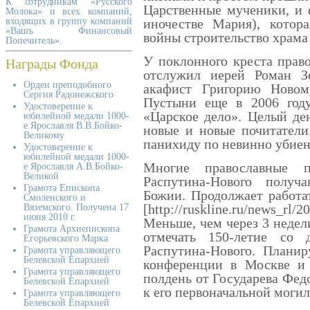
К сотрудникам «Русского
Царственные мученики, и 
Молока» и всех компаний,
входящих в группу компаний
иночестве Мария), котор
«Вашъ Финансовый
войны строительство храма
Попечитель».
У поклонного креста прав
Награды Фонда
отслужил иерей Роман З
Орден преподобного
акафист Григорию Новом
Сергия Радонежского
Пустыни еще в 2006 году
Удостоверение к
«Царское дело». Целый де
юбилейной медали 1000-
е Ярославля В.В.Бойко-
новые и новые почитатели
Великому
панихиду по невинно убие
Удостоверение к
юбилейной медали 1000-
Многие православные 
е Ярославля А.В.Бойко-
Великой
Распутина-Нового получ
Грамота Епископа
Божии. Продолжает работа
Смоленского и
[http://ruskline.ru/news_rl/
Вяземского. Получена 17
июня 2010 г.
Меньше, чем через 3 недели
Грамота Архиепископа
отмечать 150-летие со
Егорьевского Марка
Распутина-Нового. Плани
Грамота управляющего
Белевской Епархией
конференции в Москве и 
Грамота управляющего
полдень от Государева Фед
Белевской Епархией
к его первоначальной могил
Грамота управляющего
Белевской Епархией