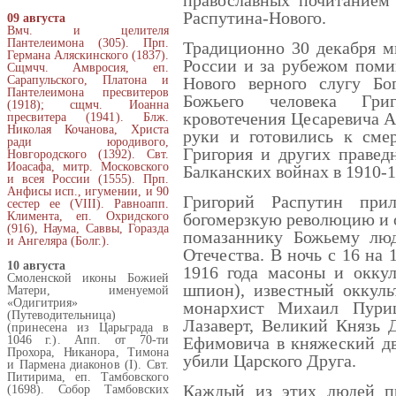
православных почитанием
Распутина-Нового.
09 августа
Вмч. и целителя
Пантелеимона (305). Прп.
Традиционно 30 декабря м
Германа Аляскинского (1837).
России и за рубежом поми
Сщмчч. Амвросия, еп.
Сарапульского, Платона и
Нового верного слугу Бо
Пантелеимона пресвитеров
Божьего человека Гри
(1918); сщмч. Иоанна
кровотечения Цесаревича Ал
пресвитера (1941). Блж.
Николая Кочанова, Христа
руки и готовились к сме
ради юродивого,
Григория и других правед
Новгородского (1392). Свт.
Иоасафа, митр. Московского
Балканских войнах в 1910-1
и всея России (1555). Прп.
Анфисы исп., игумении, и 90
Григорий Распутин при
сестер ее (VIII). Равноапп.
Климента, еп. Охридского
богомерзкую революцию и 
(916), Наума, Саввы, Горазда
помазаннику Божьему люд
и Ангеляра (Болг.).
Отечества. В ночь с 16 на
10 августа
1916 года масоны и оккул
Смоленской иконы Божией
шпион), известный оккул
Матери, именуемой
«Одигитрия»
монархист Михаил Пури
(Путеводительница)
Лазаверт, Великий Князь 
(принесена из Царьграда в
1046 г.). Апп. от 70-ти
Ефимовича в княжеский дв
Прохора, Никанора, Тимона
убили Царского Друга.
и Пармена диаконов (I). Свт.
Питирима, еп. Тамбовского
Каждый из этих людей пр
(1698). Собор Тамбовских