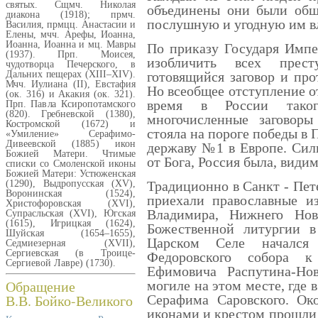
святых. Сщмч. Николая
объединены они были общ
диакона (1918); прмч.
послушную и угодную им вл
Василия, прмцц. Анастасии и
Елены, мчч. Арефы, Иоанна,
Иоанна, Иоанна и мц. Мавры
По приказу Государя Импер
(1937). Прп. Моисея,
изобличить всех прест
чудотворца Печерского, в
Дальних пещерах (XIII–XIV).
готовящийся заговор и про
Мчч. Иулиана (II), Евстафия
Но всеобщее отступление от
(ок. 316) и Акакия (ок. 321).
время в России тако
Прп. Павла Ксиропотамского
(820). Гребневской (1380),
многочисленные заговоры
Костромской (1672) и
стояла на пороге победы в
«Умиление» Серафимо-
Дивеевской (1885) икон
державу №1 в Европе. Сил
Божией Матери. Чтимые
от Бога, Россия была, видим
списки со Смоленской иконы
Божией Матери: Устюженская
(1290), Выдропусская (XV),
Традиционно в Санкт - Пет
Воронинская (1524),
приехали православные и
Христофоровская (XVI),
Владимира, Нижнего Нов
Супрасльская (XVI), Югская
(1615), Игрицкая (1624),
Божественной литургии в
Шуйская (1654–1655),
Царском Селе начался
Седмиезерная (XVII),
Сергиевская (в Троице-
Федоровского собора к
Сергиевой Лавре) (1730).
Ефимовича Распутина-Но
Обращение
могиле на этом месте, где 
В.В. Бойко-Великого
Серафима Саровского. Ок
иконами и крестом прошли э